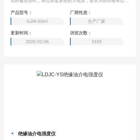
试样被击穿时，单位厚度承受的大电压，表示为伏特每单位厚
度，物质的抄介电强度越大，它作为绝缘体的质量越好。GJ
产品型号：
厂商性质：
W-50kV介电强度测试仪可提供交流或直流50kV测试电压，升
GJW-50kV
生产厂家
压速率可调。
更新时间：
浏览次数：
2026-02-06
3159
绝缘油介电强度仪