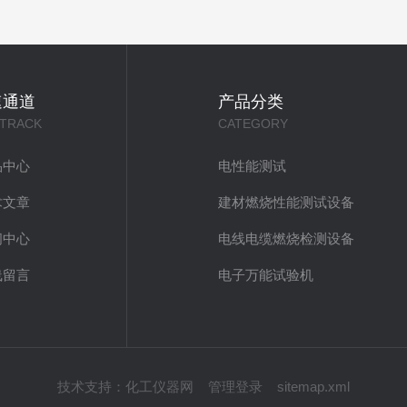
速通道
产品分类
 TRACK
CATEGORY
品中心
电性能测试
术文章
建材燃烧性能测试设备
闻中心
电线电缆燃烧检测设备
线留言
电子万能试验机
技术支持：
化工仪器网
管理登录
sitemap.xml