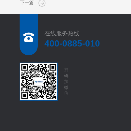
下一篇
在线服务热线
400-0885-010
扫
码
加
微
信