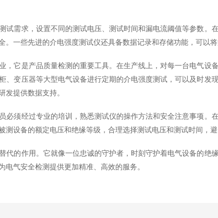
试需求，设置不同的测试电压、测试时间和漏电流阈值等参数。在
全。一些先进的介电强度测试仪还具备数据记录和存储功能，可以将
，它是产品质量检测的重要工具。在生产线上，对每一台电气设备
柜、变压器等大型电气设备进行定期的介电强度测试，可以及时发
研发提供数据支持。
必须经过专业的培训，熟悉测试仪的操作方法和安全注意事项。在
被测设备的额定电压和绝缘等级，合理选择测试电压和测试时间，避
代的作用。它就像一位忠诚的守护者，时刻守护着电气设备的绝缘
为电气安全检测提供更加精准、高效的服务。