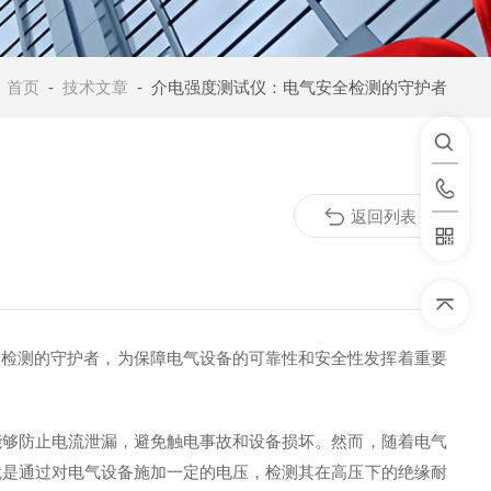
：
首页
-
技术文章
- 介电强度测试仪：电气安全检测的守护者
返回列表
检测的守护者，为保障电气设备的可靠性和安全性发挥着重要
够防止电流泄漏，避免触电事故和设备损坏。然而，随着电气
就是通过对电气设备施加一定的电压，检测其在高压下的绝缘耐