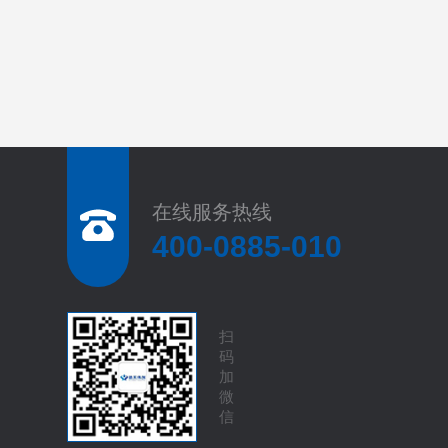
在线服务热线
400-0885-010
扫
码
加
微
信