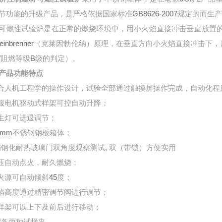
GB8626-2007
节功能的升级产品，是严格依据国家标准
规定的而生
可燃性试验炉是在正常的燃烧环境中，用小火焰直接冲击垂直放置
einbrenner
（克莱因勃伦纳）原理，在垂直方向小火焰直接冲击下，
/
B
阻燃等级
级的判定）。
产品功能特点
合人机工程学的操作设计，试验全部通过触摸屏操作完成，自动化程
服电机驱动式样架可控自动升降；
生灯可进退调节；
.5mm
不锈钢钢板箱体；
,
扇钢化耐热玻璃门双角度观察测试
双（带锁）方便实用
压自动点火，耐久燃烧；
45
火源可自动倾斜
度；
焰高度通过精密调节阀进行调节；
样架可以上下及前后进行移动；