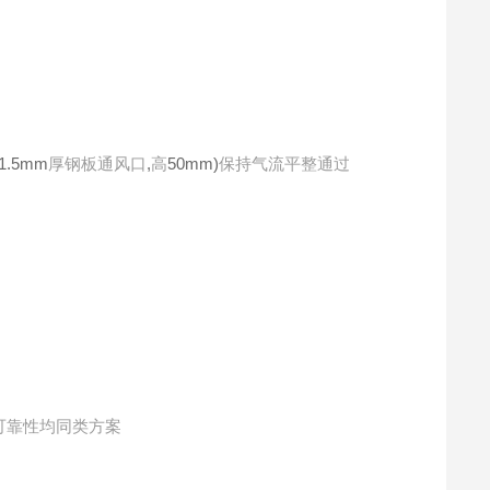
1.5mm
,
50mm)
厚钢板通风口
高
保持气流平整通过
可靠性均同类方案