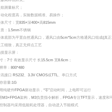
配备两种试样夹。
火焰测量标尺；
自动化程度高，实验数据精准、易操作；
835×
400×
815mm
箱体尺寸：宽
深
高
1.5mm
材质：
不锈钢
5cm*5cm
(
箱体底部为平置自然通风口，通风口由
方格通风口组成
真正
做工细致，真正无焊点工艺
触摸显示屏：
7
15.5cm
8.6cm
寸：
寸
有效显示尺寸
长
宽
；
800*480
辨率：
RS232
3.3V CMOS
TTL
通讯接口
、
或
、串口方式
:1G
存容量
FPGA
“
”
用纯硬件
驱动显示，
零
启动时间，上电即可运行
M3+FPGA
M3
FPGA
TFT
用
架构，
负责指令解析，
专注
显示，速度和
控制器均采用低能耗处理器，自动进入节能模式