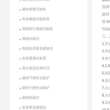
退调
建材难燃试验机
建材
单体燃烧试验装置
Kl
国
酒精喷灯燃烧试验机
性能
二、
燃烧试验仪
1.
符
电线电缆垂直燃烧仪
2.
伺
热荷重测试装置
3.
本
4.1
遇火稳定性测试仪
5.2
建材可燃性试验炉
6.
高
建材不燃性试验炉
7.
点
8.
火
燃烧热值仪
9.
试
竖屏垂直燃烧仪
10.