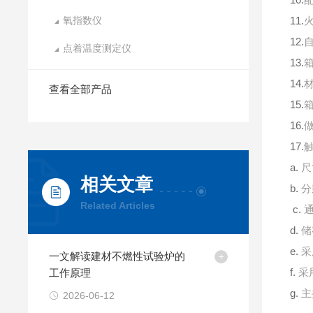
氧指数仪
11.
12.
点着温度测定仪
13.
14.
查看全部产品
15.
16.
17.
a.
尺
相关文章
b.
分
Related Articles
c.
d.
储
e.
采
一文解读建材不燃性试验炉的
f.
工作原理
采
g.
主
2026-06-12