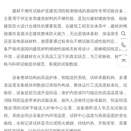
建材不燃性试验炉是建筑消防检测领域的基础性专用试验设备，
主要用于评定各类建筑材料的不燃性能，是划分建材燃烧等级、核验
建筑防火设计合规性的重要装置。在建筑工程安全体系中，建材的燃
烧属性直接决定建筑整体防火能力，无论是墙体基材、保温填充材料
还是装饰基础材料，都需要通过标准化不燃试验完成性能判定。该设
备严格依据国内建筑材料燃烧性能相关标准设计，能够模拟恒定高温
环境，还原建材在火灾高温工况下的真实状态，为工程验收、材料质
检与科研试验提供规范、客观的试验数据。
设备整体结构由高温炉体、智能温控系统、试样承载机构、多通
道温度采集模块和数据记录组件构成，整体运行工况高度标准化。试
验前，设备提前完成升温恒温，使炉内形成均匀稳定的高温温度场，
消除局部温差带来的试验误差。操作人员将经过标准裁切、恒温恒湿
预处理的试样平稳送入炉体中心位置，设备随即进入常态化试验流
程。系统会同步采集炉内环境温度、试样中心温度与表面温度的变化
曲线，全程记录试样是否出现明火燃烧、持续灼热、开裂变形、质量
损耗等现象，以此综合判定材料的不燃特性。