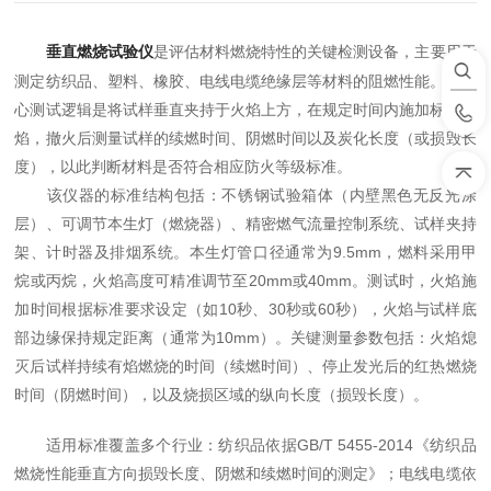
垂直燃烧试验仪
是评估材料燃烧特性的关键检测设备，主要用于
测定纺织品、塑料、橡胶、电线电缆绝缘层等材料的阻燃性能。其核
心测试逻辑是将试样垂直夹持于火焰上方，在规定时间内施加标准火
焰，撤火后测量试样的续燃时间、阴燃时间以及炭化长度（或损毁长
度），以此判断材料是否符合相应防火等级标准。
该仪器的标准结构包括：不锈钢试验箱体（内壁黑色无反光涂
层）、可调节本生灯（燃烧器）、精密燃气流量控制系统、试样夹持
架、计时器及排烟系统。本生灯管口径通常为9.5mm，燃料采用甲
烷或丙烷，火焰高度可精准调节至20mm或40mm。测试时，火焰施
加时间根据标准要求设定（如10秒、30秒或60秒），火焰与试样底
部边缘保持规定距离（通常为10mm）。关键测量参数包括：火焰熄
灭后试样持续有焰燃烧的时间（续燃时间）、停止发光后的红热燃烧
时间（阴燃时间），以及烧损区域的纵向长度（损毁长度）。
适用标准覆盖多个行业：纺织品依据GB/T 5455-2014《纺织品
燃烧性能垂直方向损毁长度、阴燃和续燃时间的测定》；电线电缆依