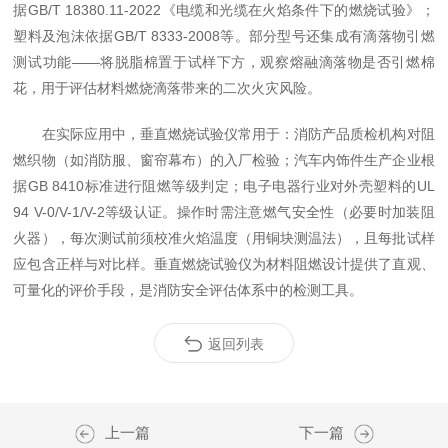
据GB/T 18380.11-2022《电缆和光缆在火焰条件下的燃烧试验》；
塑料及泡沫依据GB/T 8333-2008等。部分型号还集成有滴落物引燃
测试功能——将脱脂棉置于试样下方，观察熔融滴落物是否引燃棉
花，用于评估材料燃烧滴落带来的二次火灾风险。
在实际应用中，垂直燃烧试验仪常用于：消防产品质检机构对阻
燃织物（如消防服、窗帘幕布）的入厂检验；汽车内饰件生产企业根
据GB 8410标准进行阻燃等级判定；电子电器行业对外壳塑料的UL
94 V-0/V-1/V-2等级认证。操作时需注意燃气安全性（必要时加装阻
火器），每次测试前须校准火焰温度（用铜块测温法），且每批试样
应包含正样与对比样。垂直燃烧试验仪为材料阻燃设计提供了直观、
可量化的评价手段，是消防安全评估体系中的检测工具。
返回列表
上一篇
下一篇