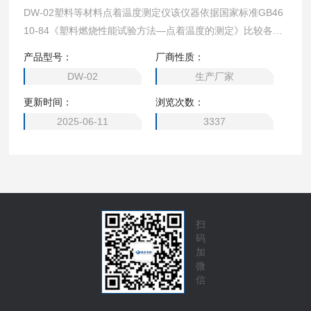
DW-02塑料等材料点着温度测定仪该仪器依据国家标准GB46
10-84《塑料燃烧性能试验方法—点着温度的测定》比较各种
材料在特定条件下的燃烧特性。
产品型号：
厂商性质：
DW-02
生产厂家
更新时间：
浏览次数：
2025-06-11
3337
扫
码
加
微
信