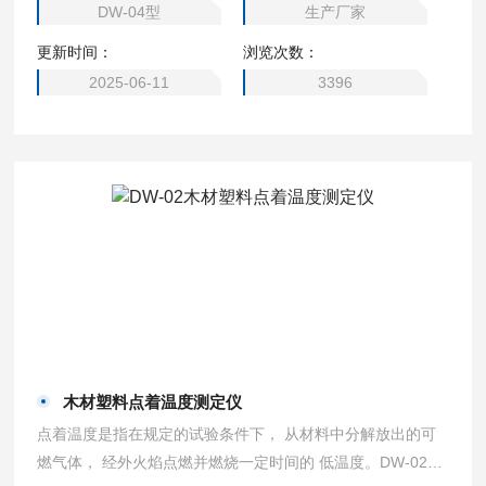
DW-04型
生产厂家
型点着温度测定仪是于测定该点着温度的测试设备。
更新时间：
浏览次数：
2025-06-11
3396
木材塑料点着温度测定仪
点着温度是指在规定的试验条件下， 从材料中分解放出的可
燃气体， 经外火焰点燃并燃烧一定时间的 低温度。DW-02木