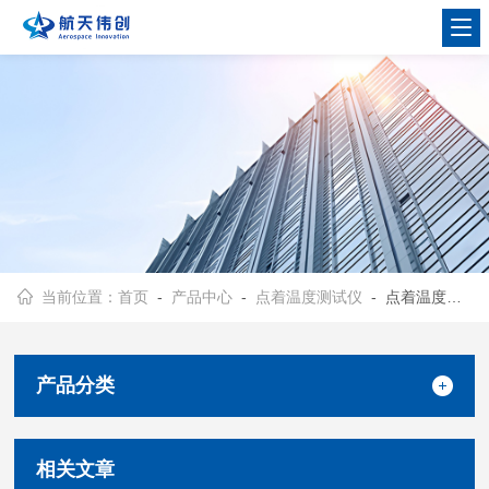
当前位置：
首页
-
产品中心
-
点着温度测试仪
- 点着温度试验仪
产品分类
相关文章