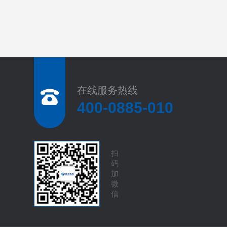
在线服务热线
400-0885-010
扫
码
加
微
信