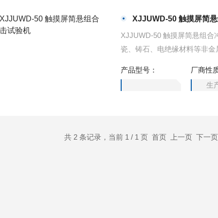
XJJUWD-50 触摸屏
XJJUWD-50 触摸屏简
瓷、铸石、电绝缘材料等非金属材
25 J、50J（任选），悬臂梁冲击
产品型号：
厂商性
生
共 2 条记录，当前 1 / 1 页 首页 上一页 下