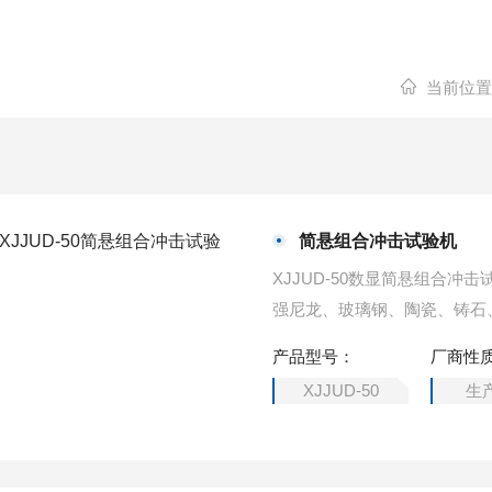
当前位置
简悬组合冲击试验机
XJJUD-50数显简悬组合
强尼龙、玻璃钢、陶瓷、铸石
业、科研单位、大专院校、质
产品型号：
厂商性
XJJUD-50
生