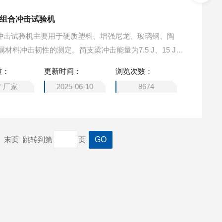
简悬组合冲击试验机
悬组合冲击试验机主要用于硬质塑料、增强尼龙、玻璃钢、陶
料冲击韧性的测定。简支梁冲击能量为7.5 J、15 J、
能量为1 J、2.75 J、5.5 J、11 J、22J（任选）。
质：
更新时间：
浏览次数：
产厂家
2025-06-10
8674
一页 末页 跳转到第
页