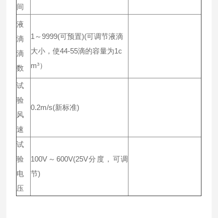
间
液
1～9999(可预置)(可调节液滴
滴
大小，使44-55滴的容量为1c
滴
m³）
数
试
验
0.2m/s(新标准)
风
速
试
验
100V～600V(25V分度，可调
电
节)
压