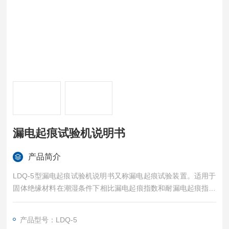
漏电起痕试验机说明书
产品简介
LDQ-5型漏电起痕试验机说明书又称漏电起痕试验装置。适用于
固体绝缘材料在潮湿条件下相比漏电起痕指数和耐漏电起痕指数
的测定，具有简便、准确、可靠、实用等特点。LDQ-5型为全自
动型，采用步进电机控制滴液速度，无需手动调整。
产品型号：LDQ-5