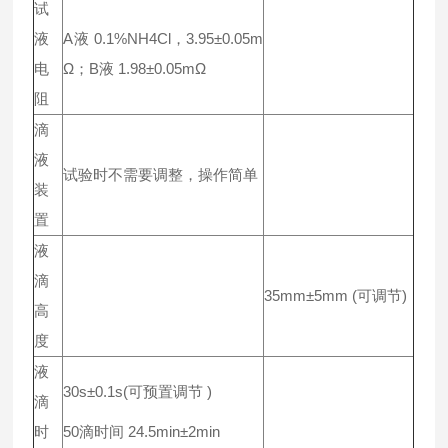
试
液
A液 0.1%NH4Cl，3.95±0.05m
电
Ω；B液 1.98±0.05mΩ
阻
滴
液
试验时不需要调整，操作简单
装
置
液
滴
35mm±5mm (可调节)
高
度
液
30s±0.1s(可预置调节 )
滴
时
50滴时间 24.5min±2min