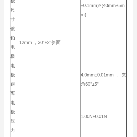
极
±0.1mm)×(40mm±5m
尺
m)
寸
镀
铂
12mm ，30°±2°斜面
电
极
电
极
4.0mm±0.01mm，夹
距
角60°±5°
离
电
极
1.00N±0.01N
压
力