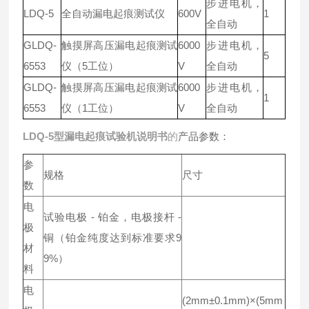
步进电机，
LDQ-5
全自动漏电起痕测试仪
600V
1
全自动
GLDQ-
触摸屏高压漏电起痕测试
6000
步进电机，
5
6553
仪（5工位）
V
全自动
GLDQ-
触摸屏高压漏电起痕测试
6000
步进电机，
1
6553
仪（1工位）
V
全自动
LDQ-5型
漏电起痕试验机
说明书
的
产品参数：
参
规格
尺寸
数
电
试验电极 - 铂金，电极接杆 -
极
铜（铂金纯度达到标准要求9
材
9%）
料
电
(2mm±0.1mm)×(5mm