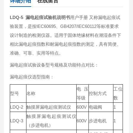
详细介绍
在线留言
LDQ-5
漏电起痕试验机说明书
用户手册 又称漏电起痕试
验装置，是按IEC60695、GB4207/IEC60112等标准要求
设计制造的检测仪器。适用于固体绝缘材料在潮湿条件下
相比漏电起痕指数和耐漏电起痕指数的测定，具有简便、
准确、可靠、实用等特点。
漏电起痕试验设备型号规格及功能特点对比：
漏电起痕仪选型指南：
电压
工位
型号
名称
控制方式
等级
数
LDQ-2
触摸屏漏电起痕测试仪
600V
电磁阀
1
触摸屏漏电起痕测试仪
LDQ-3
600V
步进电机
1
（步进电机）