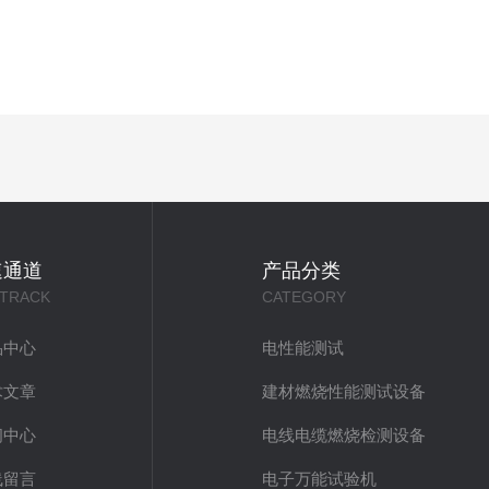
速通道
产品分类
 TRACK
CATEGORY
品中心
电性能测试
术文章
建材燃烧性能测试设备
闻中心
电线电缆燃烧检测设备
线留言
电子万能试验机