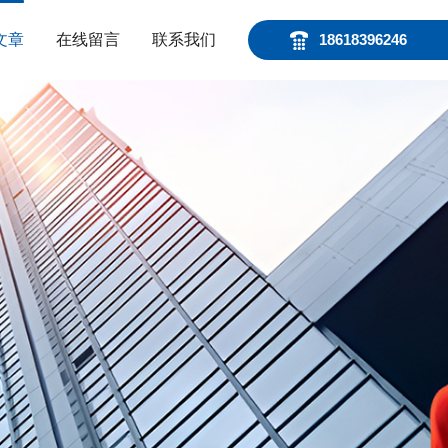
文章
在线留言
联系我们
18618396246