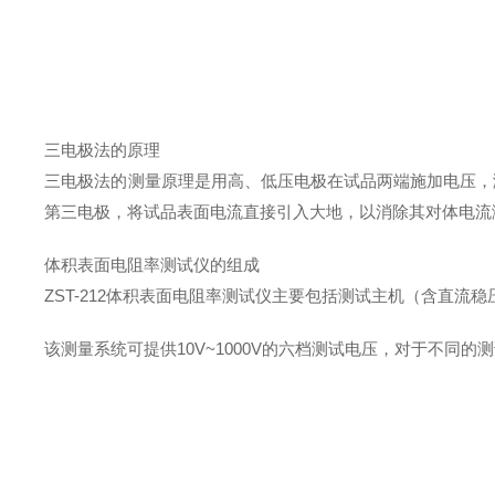
三电极法的原理
三电极法的测量原理是用高、低压电极在试品两端施加电压，
第三电极，将试品表面电流直接引入大地，以消除其对体电流
体积表面电阻率测试仪的组成
ZST-212体积表面电阻率测试仪主要包括测试主机（含直流
该测量系统可提供10V~1000V的六档测试电压，对于不同的测