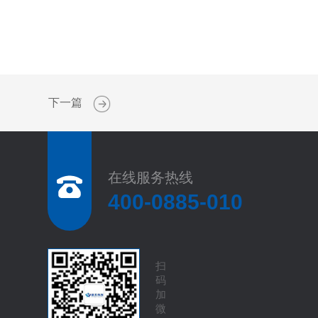
下一篇
在线服务热线
400-0885-010
扫
码
加
微