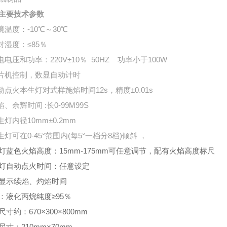
主要技术参数
境温度：
-10℃
～
30℃
对湿度：
≤85
％
电电压和功率：
220V±10
％
50HZ
功率小于
100W
片机控制，数显自动计时
动点火本生灯对式样施焰时间
12s
，精度
±0.01s
焰、余辉时间
:
长
0-99M99S
生灯内径
10mm±0.2mm
生灯可在
0-45°
范围内
(
每
5°
一档分
8
档
)
倾斜
，
灯蓝色火焰高度：
15mm-175mm
可任意调节，配有火焰高度标尺
灯自动点火时间：任意设定
显示续焰、灼焰时间
：液化丙烷纯度
≥95
％
尺寸约：
670×300×800mm
尺寸：
210mm×70mm