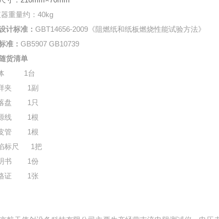
仪器重量约：
40kg
设计标准：
GBT14656-2009
《阻燃纸和纸板燃烧性能试验方法》
标准：
GB5907 GB10739
随货清单
体
1
台
样夹
1
副
落盘
1
只
源线
1
根
皮管
1
根
焰标尺
1
把
明书
1
份
格证
1
张