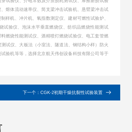
穿试验仪、介电常数及介质损耗测试仪、摩擦磨损试验
仪、熔体流动速率仪、简支梁冲击试验机、悬臂梁冲击试
型制样机、冲片机、氧指数测定仪、建材可燃性试验炉、
烧试验仪、泡沫水平垂直燃烧仪、纺织品燃烧性能测试
材料燃烧性能测试仪、酒精喷灯燃烧试验仪、电工套管燃
温度测试仪、大板法（小室法、隧道法、钢结构小样）防火
能试验机等等，选择北京航天伟创设备科技有限公司等于
下一个：
CGK-2初期干燥抗裂性试验装置
言