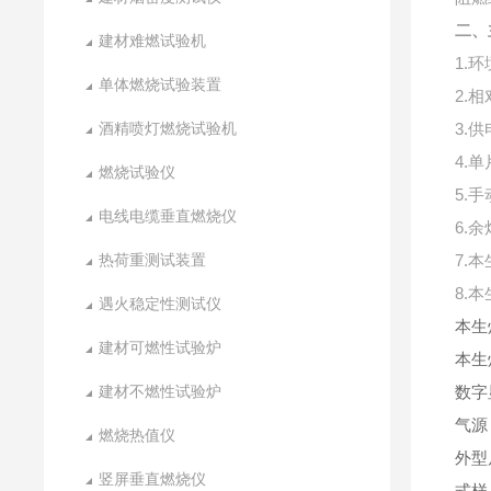
二、
建材难燃试验机
1.
环
单体燃烧试验装置
2.
相
酒精喷灯燃烧试验机
3.
供
4.
单
燃烧试验仪
5.
手
电线电缆垂直燃烧仪
6.
余
热荷重测试装置
7.
本
8.
本
遇火稳定性测试仪
本生
建材可燃性试验炉
本生
建材不燃性试验炉
数字
气源
燃烧热值仪
外型
竖屏垂直燃烧仪
式样