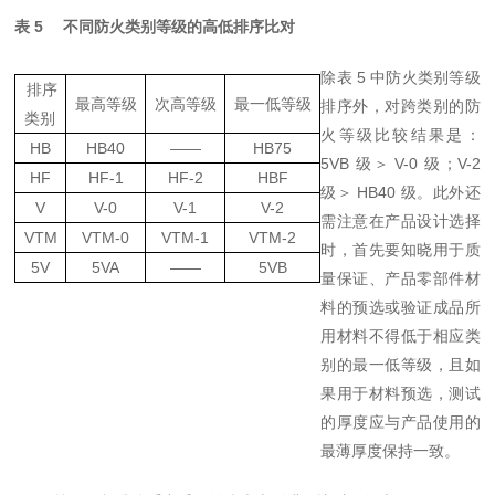
表
5
不同防火类别等级的高低排序比对
除表
5
中防火类别等级
排序
最高等级
次高等级
最一低等级
排序外，对跨类别的防
类别
火等级比较结果是：
HB
HB40
——
HB75
5VB
级＞
V-0
级；
V-2
HF
HF-1
HF-2
HBF
级＞
HB40
级。此外还
V
V-0
V-1
V-2
需注意在产品设计选择
VTM
VTM-0
VTM-
1
VTM-
2
时，首先要知晓用于质
5V
5VA
——
5VB
量保证、产品零部件材
料的预选或验证成品所
用材料不得低于相应类
别的最一低等级，且如
果用于材料预选，测试
的厚度应与产品使用的
最
薄厚
度保持
一致。