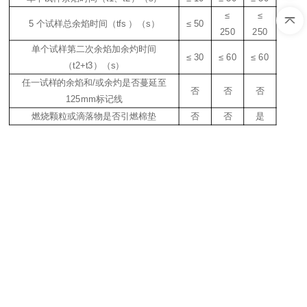
≤
≤
5
个
试样总余焰时间（
tf
s
）（
s
）
≤ 50
250
250
5
单个试样第二次余焰加余灼时间
≤ 30
≤ 60
≤ 60
（
t2+t3
）（
s
）
任
一
试样的余焰和
/
或余灼是否蔓延至
否
否
否
125mm
标记线
燃烧颗粒或
滴落物
是否引燃棉垫
否
否
是
6
11
1
0
1