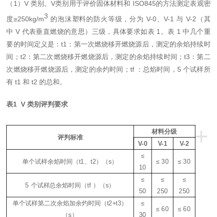
（
1
）
V
类别。
V
类别用于评价固体材料和
ISO845
的方法测定表观密
3
度
≥
250kg/m
的
泡沫塑料的防火等级，分为
V-0
、
V-1
与
V-2
（其
中
V
代表垂直燃烧的意思）三级，具体要求如表
1
。表
1
中几个重
要的时间定义是：
t1
：第一次燃烧移开燃烧源后，测定的余焰持续时
间；
t2
：第二次燃烧移开燃烧源后，测定的余焰持续时间；
t3
：第二
次燃烧移开燃烧源后，测定的余灼时间；
tf
：
总焰时间
，
5
个
试样所
有
t1
和
t2
的总和。
表
1
V
类别评判要求
+
材料分级
评判标准
V-0
V-1
V-2
≤
V
单个试样余焰时间（
t1
、
t2
）（
s
）
≤
3
0
≤
3
0
10
≤
≤
≤
5
个
试样总余焰时间（
tf
）（
s
）
50
2
50
2
50
V
单个试样第二次余焰加余灼时间（
t2+t3
）
≤
≤
6
0
≤
6
0
（
s
）
30