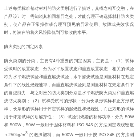
上述每类标准都对材料的防火类别进行了描述，其概念相互交融，在
产品设计时，需知晓其相同相异之处，才能合理正确选择材料防火类
别，使产品在正常操作或合理可预见的异常使用、故障或失效状况
时，
将潜在的着火风险降低到可接收的水平。
防火类别的判定因素
防火类别的分类，主要有
4
种重要的判定
因素
，主要是：（
1
）试样
受试时的放置状态：分为水平放置状态和垂直放置状态，相关的试验
称为水平燃烧试验和垂直燃烧试验，水平燃烧试验是测量材料在规定
条件下的线性燃烧速率，而垂直燃烧试验则是测量材料在规定条件下
的自熄能力，与之对应的防火类别分别是水平燃烧防火类别和垂直燃
烧防火类别；（
2
）试
样受试时的形状：分为长条形试样和正方形试
样，长条形的试样用于评定试样的起燃性和燃烧性，而正方形
的试样
用于评定试样的耐燃穿性；（
3
）试验引燃源的标称功率：分为
50W
和
500W
，
50W
一般用于固体材料和
ISO 845
的方法测定表观密度
3
＜
250kg/m
的泡沫塑料，而
500W
一般用于按
ISO 845
的方法测