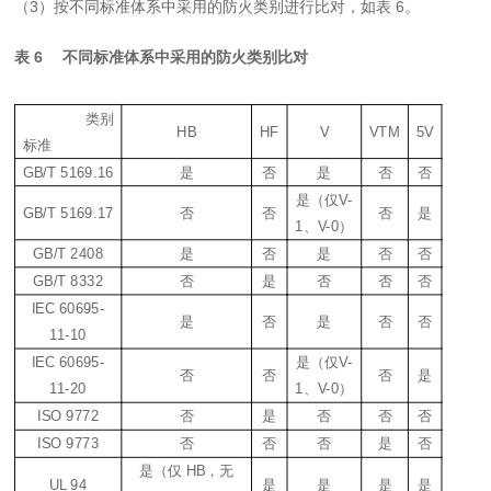
（
3
）按不同标准体系中采用的防火类别进行比对，如表
6
。
表
6
不同标准体系中采用的防火类别比对
类别
HB
HF
V
VT
M
5V
中
标准
GB/T
5169.16
是
否
是
否
否
是（仅
V-
GB/T 5169.1
7
否
否
否
是
1
、
V-0
）
GB/T 2408
是
否
是
否
否
GB/T 8332
否
是
否
否
否
IEC 60695-
是
否
是
否
否
11-10
IEC 60695-
是（仅
V-
否
否
否
是
11-20
1
、
V-0
）
而
ISO 9772
否
是
否
否
否
ISO 9773
否
否
否
是
否
是（仅
HB
，无
UL 94
是
是
是
是