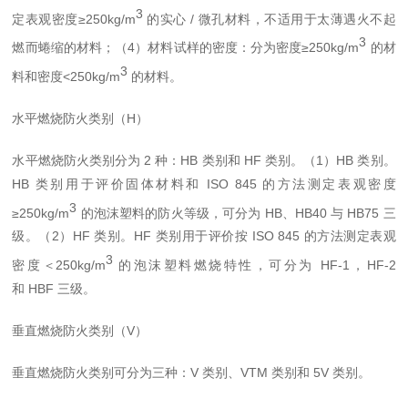
3
定表观密度
≥
250kg/m
的实心
/
微孔材料，不适用于太薄遇火
不
起
3
燃而蜷缩的材料；（
4
）材料试样的密度：分为密
度
≥
250kg/m
的材
3
料和密度
<
250kg/m
的材料。
水平燃烧防火类别（
H
）
水平燃烧防火类别分为
2
种：
HB
类别和
HF
类别。（
1
）
HB
类别。
HB
类别用于评价固体材料和
ISO 845
的方法测定表观密度
3
≥
250kg/m
的泡沫塑料的防火等级，可分为
HB
、
HB40
与
HB75
三
级。（
2
）
HF
类别。
HF
类别用于评价按
ISO 845
的方法测定表观
3
密度＜
250kg/m
的泡沫塑料燃烧特性，可分为
HF-1
，
HF-2
和
HBF
三级。
垂直燃烧防火类别（
V
）
垂直燃烧防火类别可分为三种：
V
类别、
VTM
类别和
5V
类别。