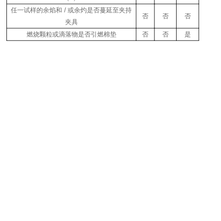
任
一
试样的余焰和
/
或余灼是否蔓延至夹
持
否
否
否
夹具
燃烧颗粒或
滴落物
是否引燃棉垫
否
否
是
0
V