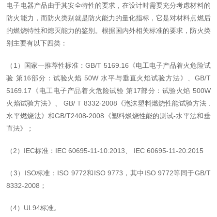
电
子电器
产品由于其安全特性的要求，在设计时需要充分考虑材料的
防火能力，
而防火类别就是防火能力的量化指标，它是对材料点燃后
的燃烧特性和熄灭能力的鉴别
。根据国内外相关标准的要求，防火类
别主要有以下四类：
（
1
）
国
家一推荐性标准：
GB/T 5169.16
《电工电子产品着火危险试
验
第
16
部分：试验火焰
50W
水平与垂直火焰试验方法》、
GB/T
5169.17
《电工电子产品着火危险试验
第
17
部分：试验火焰
500W
火焰试验方法》
、
GB/ T 8332-2008
《泡沫塑料燃烧性能试验方法
.
水平燃烧
法》
和
GB/T2408-2008
《塑料燃烧性能的测试
-
水平法和垂
直法》
；
（
2
）
IEC
标准：
IEC 60695-11-10:2013
、
IEC 60695-11-20:2015
（
3
）
ISO
标准：
ISO 9772
和
ISO 9773
，其中
ISO 9772
等同于
GB/T
8332-2008
；
（
4
）
UL94
标准。