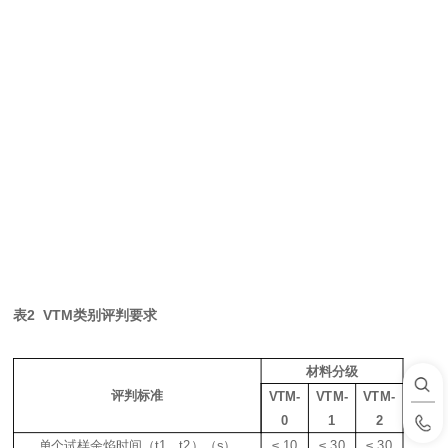
1
2
表
2
VTM
类别评判要求
材料分级
评判标准
V
TM
-
V
TM
-
V
TM
-
0
1
2
5
单个试样余焰时间（
t1
、
t2
）（
s
）
≤ 10
≤ 30
≤ 30