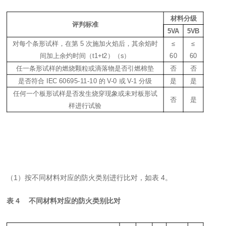
材料分级
评判标准
5VA
5VB
对每个条形试样，在第
5
次施加火焰后，其余
焰
时
≤
≤
间加上余灼时间（
t1+t2
）（
s
）
6
0
6
0
任
一
条形试样的燃烧颗粒或
滴落物
是否引燃棉垫
否
否
是否符合
IEC 60695-11-10
的
V-0
或
V-1
分级
是
是
任何一个板形试样是否发生烧穿现象或未对板形试
否
是
样进行试验
（
1
）按不同材料对应的防火类别进行比对，如表
4
。
表
4
不同材料对应的防火类别比对