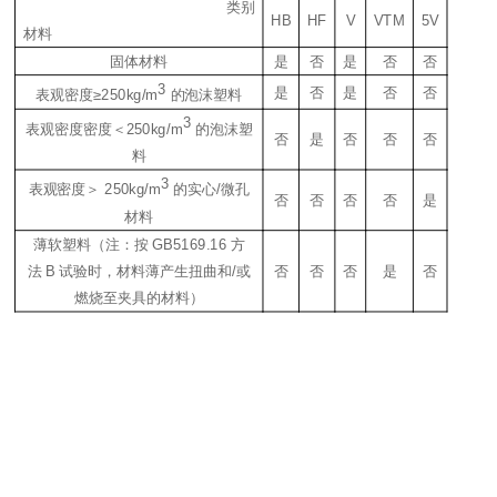
类别
HB
HF
V
VT
M
5V
材料
固体材料
是
否
是
否
否
3
是
否
是
否
否
表观密度≥
250kg/m
的泡沫塑料
3
表观密度密度＜
250kg/m
的泡沫塑
否
是
否
否
否
料
3
表观密度＞
250kg/m
的实心
/
微孔
否
否
否
否
是
材料
薄软塑料（注：按
GB5169.16
方
法
B
试验时，材料薄产生扭曲和
/
或
否
否
否
是
否
燃烧至夹具的材料）