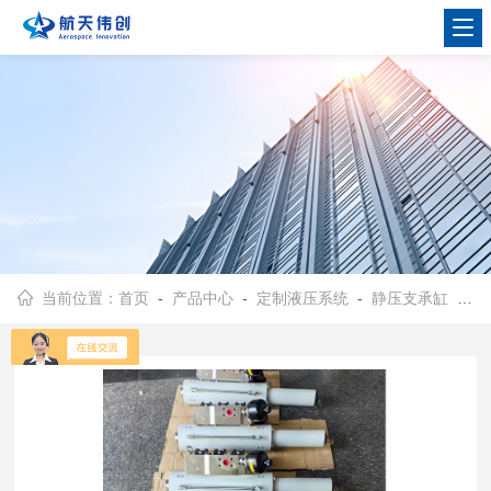
当前位置：
首页
-
产品中心
-
定制液压系统
-
静压支承缸
- JY-1静压支承油缸 液压伺服油缸