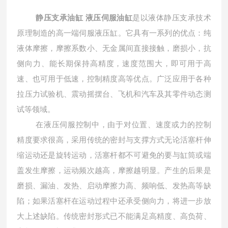
静压支承油缸 液压伺服油缸
是以液体静压支承技术
原理制造的高一端伺服液压缸。它具有一系列的优点：纯
液体摩擦，摩擦系数小、无金属间直接接触，磨损小，抗
侧向力、能长期保持高精度，速度范围大，即可用于高
速、也可用于低速，控制精度高等优点。广泛应用于各种
拉压力试验机、震动摇摆台、飞机和汽车及其零件动态测
试等领域。
在液压伺服控制中，由于对位置、速度或力的控制
精度要求很高，采用传统的密封与支撑方式无论活塞杆伸
缩运动还是旋转运动，活塞杆都不可避免的要与缸筒或端
盖发生摩擦，运动频次越高，摩擦越明显。产生的后果是
磨损、漏油、发热、启动摩擦力高、频响低、发热高等缺
陷；如果活塞杆在运动过程中还承受侧向力，将进一步放
大上述缺陷。传统密封形式已不能满足高精度、高负荷、