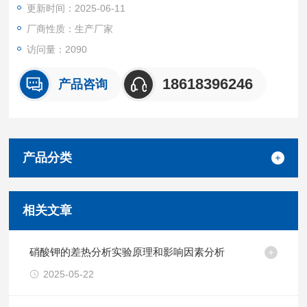
更新时间：2025-06-11
升华，蒸发，脱氢反应，断裂或分解反应，氧化或还原反应，晶
格结构的破坏和其他化学反应。
厂商性质：生产厂家
访问量：2090
18618396246
产品咨询
产品分类
相关文章
硝酸钾的差热分析实验原理和影响因素分析
2025-05-22