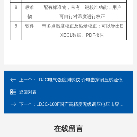
8
标准
配有标准物，带有一键校准功能，用户
物
可自行对温度进行校正
9
E
软件
带多点温度校正及热焓校正；可以导出
XECL
PDF
数据、
报告
LDJC电气强度测试仪 介电击穿耐压试验仪
上一个：
返回列表
LDJC-100F国产高精度无级调压电压击穿试验仪
下一个：
在线留言