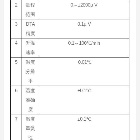
2
0
±2000μ V
量程
～
范围
3
DTA
0.1μ V
精度
4
0.1
100℃/min
升温
～
速率
5
0.01℃
温度
分辨
率
6
±0.1℃
温度
准确
度
7
±0.1℃
温度
重复
性