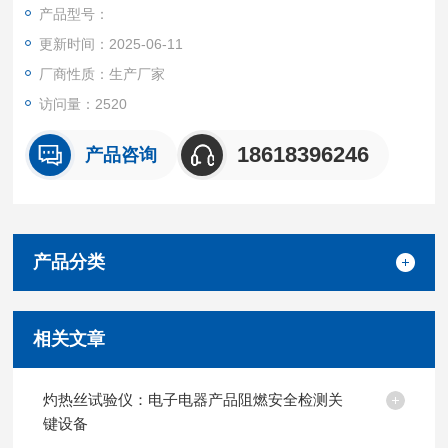
±0.1N) 垂直灼烫试品 30s ，视试品和铺垫物是否起燃或持燃时
产品型号：
间来测定电工电子设备成品的着火危险性。
更新时间：2025-06-11
厂商性质：生产厂家
访问量：2520
18618396246
产品咨询
产品分类
相关文章
灼热丝试验仪：电子电器产品阻燃安全检测关
键设备