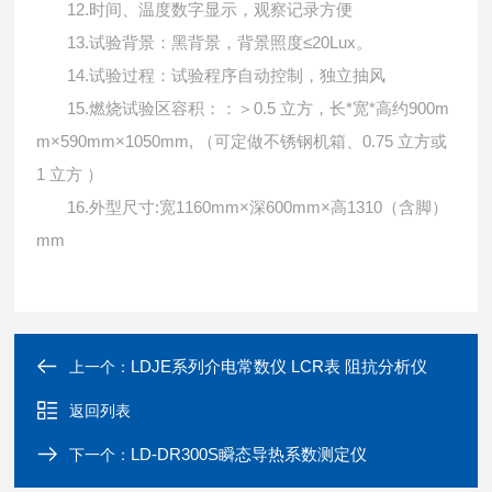
12.
时间、温度数字显示，观察记录方便
13.
≤20Lux
试验背景：黑背景，背景照度
。
14.
试验过程：试验程序自动控制，独立抽风
15.
0.5
*
*
900m
燃烧试验区容积：：＞
立方，长
宽
高约
m×590mm×1050mm,
0.75
（可定做不锈钢机箱、
立方或
1
立方
）
16.
:
1160mm×
600mm×
1310
外型尺寸
宽
深
高
（含脚）
mm
LDJE系列介电常数仪 LCR表 阻抗分析仪
上一个：
返回列表
LD-DR300S瞬态导热系数测定仪
下一个：