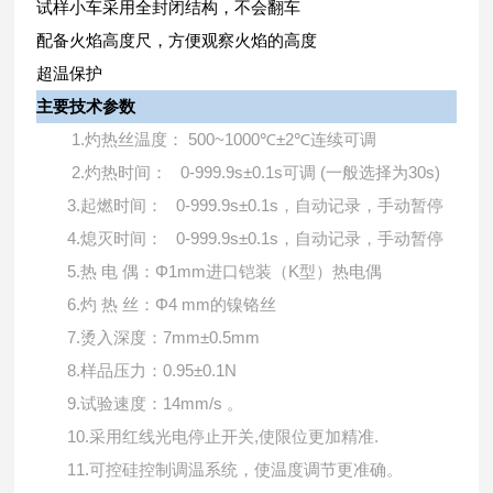
试样小车采用全封闭结构，不会翻车
配备火焰高度尺，方便观察火焰的高度
超温保护
主要技术参数
1.
500~1000℃±2℃
灼热丝温度：
连续可调
2.
0-999.9s±0.1s
(
30s)
灼热时间：
可调
一般选择为
3.
0-999.9s±0.1s
起燃时间：
，自动记录，手动暂停
4.
0-999.9s±0.1s
熄灭时间：
，自动记录，手动暂停
5.
Φ1mm
K
热
电
偶：
进口铠装（
型）热电偶
6.
Φ4 mm
灼
热
丝：
的镍铬丝
7.
7mm±0.5mm
烫入深度：
8.
0.95±0.1N
样品压力：
9.
14mm/s
试验速度：
。
10.
,
.
采用红线光电停止开关
使限位更加精准
11.
可控硅控制调温系统，使温度调节更准确。