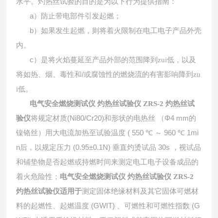
水平。灼热丝试验的目的是为以下行为提供指南：
a
）防止带电部件引发起燃；
b
）如果发生起燃，则将着火限制在电工电子产品外壳
内。
c
）是将火焰蔓延至产品外部的范围降到zui低，以及
/
将如热、烟、毒性和
或腐蚀性的燃烧流的有害影响降到zu
i低。
电气安全燃烧测试仪 灼热丝试验仪 ZRS-2
灼热丝试
(Ni80/Cr20)
Φ4 mm
验仪
将规定材质
和形状的电热丝
（
的
( 550 ℃
960 ℃ 1mi
镍铬丝）用大电流加热至试验温度
～
n
(0.95±0.1N)
30s
后，以规定压力
垂直灼烫试品
，视试品
和铺垫物是否起燃或持燃时间来测定电工电子设备成品的
着火危险性；
电气安全燃烧测试仪 灼热丝试验仪 ZRS-2
灼热丝试验仪适用于
测定固体绝缘材料及其它固体可燃材
(GWIT)
(G
料的起燃性、起燃温度
、可燃性和可燃性指数