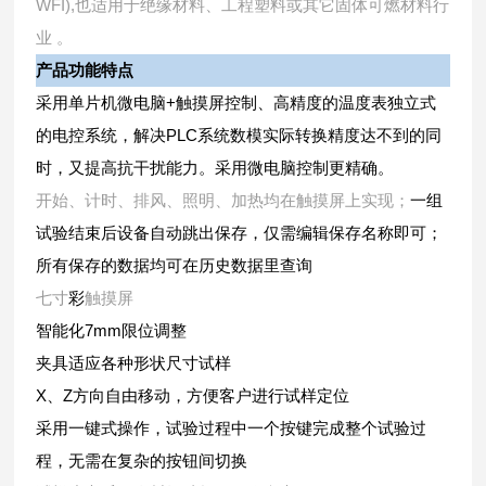
WFI),
也适用于绝缘材料、工程塑料或其它固体可燃材料行
业
。
产品功能特点
+
采用单片机微电脑
触摸屏控制、高精度的温度表独立式
PLC
的电控系统，解决
系统数模实际转换精度达不到的同
时，又提高抗干扰能力。采用微电脑控制更精确。
一组
开始、计时、排风、照明、加热均在触摸屏上实现；
试验结束后设备自动跳出保存，仅需编辑保存名称即可；
所有保存的数据均可在历史数据里查询
彩
七寸
触摸屏
7mm
智能化
限位调整
夹具适应各种形状尺寸试样
X
Z
、
方向自由移动，方便客户进行试样定位
采用一键式操作，试验过程中一个按键完成整个试验过
程，无需在复杂的按钮间切换