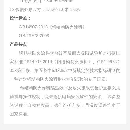
11.
500*500*6mm
试件尺寸：
12.
仪器外形尺寸：
1.6
米
×
1.6
米
1.6
米
设计标准：
GB14907-2018
《钢结构防火涂料》
GB/T9978-2008
产品特点
钢结构防火涂料隔热效率及耐火极限试验炉是根据国
GB14907-2018
GB/T9978-2
家标准
《钢结构防火涂料》、
008
5.1
5.2
第四条、第五条中
和
中所规定的技术指标研制的
一种针对钢结构防火涂料耐火性能试验的专门仪器。
钢结构防火涂料隔热效率及耐火极限试验炉直接采用
触摸屏操作控制，免去连接电脑安装软件的繁琐，
试验整
体过程全自动程度高，操作维护方便，且温度误差均小于
国家标准。