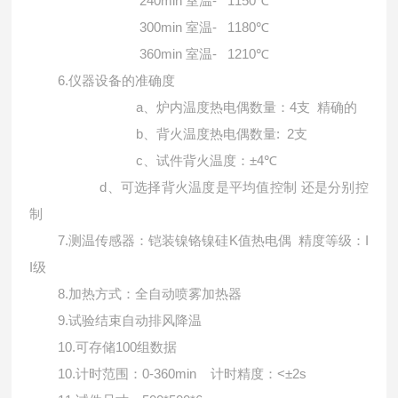
240min
- 1150℃
室温
300min
- 1180℃
室温
360min
- 1210℃
室温
6.
仪器设备的准确度
a
4
、炉内温度热电偶数量：
支
精确的
b
: 2
、背火温度热电偶数量
支
c
±4℃
、试件背火温度：
d
、可选择背火温度是平均值控制
还是分别控
制
7.
K
I
测温传感器：铠装镍铬镍硅
值热电偶
精度等级：
I
级
8.
加热方式：全自动喷雾加热器
9.
试验结束自动排风降温
10.
100
可存储
组数据
10.
0-360min
<±2s
计时范围：
计时精度：