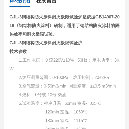
详细介绍
在线留言
GJL-3钢结构防火涂料耐火极限试验炉是依据GB14907-20
18《钢结构防火涂料》研制，适用于钢结构防火涂料的隔
热效率和耐火极限试验。
GJL-3钢结构防火涂料耐火极限试验炉
技术参数
1.
220V±10% 50Hz
3K
工作电压：交流
；用电功率：
W
2.
0-100Pa
20±3Pa
炉压测量范围：
炉压控制：
3.
0-50m3/min
≤±0.5 m3/min
空气流量：
测量精度：
4.
0
-10
燃料：
号或
号
柴油
5.
60min
- 925℃
试验温度：程序升温
室温
120min
- 1050℃
室温
180min
- 1115℃
室温