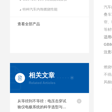
汽车
特种汽车内饰燃烧性能
叠车
帘、
查看全部产品
等材
适用
GB
注意
燃烧
相关文章
不得
风橱
Related Articles
从等径到不等径：电压击穿试
验仪电极系统的科学选型与应