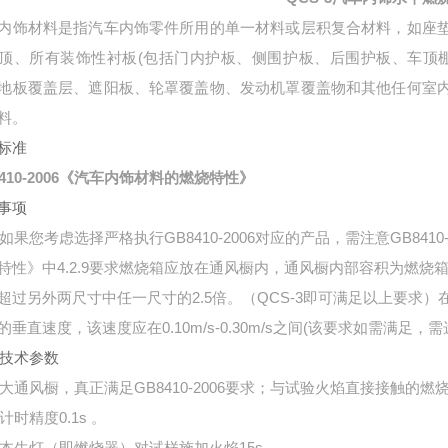
内饰材料是指汽车内饰零件所用的单一材料或层积复合材料，如座
顶、所有装饰性衬板(包括门内护板、侧围护板、后围护板、车顶
地板覆盖层、遮阳板、轮罩覆盖物、发动机罩覆盖物和其他任何室
料。
标准
8410-2006《汽车内饰材料的燃烧特性》
事项
如果您考虑选择严格执行GB8410-2006对应的产品，需注意GB8410-2
特性》中4.2.9要求燃烧箱应放在通风橱内，通风橱内部容积为燃烧箱
超过另外两尺寸中任一尺寸的2.5倍。（QCS-3即可满足以上要求）
的垂直速度，该速度应在0.10m/s-0.30m/s之间(该要求如需满足，
技术参数
大通风橱，真正满足GB8410-2006要求；与试验火焰直接接触的
计时精度0.1s 。
本生灯（即燃烧器）对试样施加火焰15s。