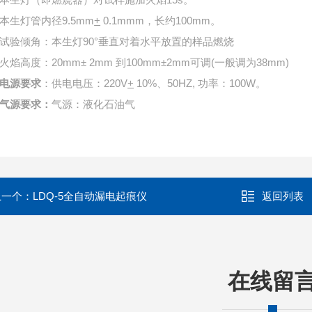
本生灯管内径9.5mm
+
0.1mmm，长约100mm。
试验倾角：本生灯90°垂直对着水平放置的样品燃烧
火焰高度：20mm± 2mm 到100mm±2mm可调(一般调为38mm)
电源要求
：供电电压：220V
+
10%、50HZ, 功率：100W。
气源要求：
气源：液化石油气
上一个：
LDQ-5全自动漏电起痕仪
返回列表
在线留