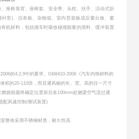
垫、座椅靠背、座椅套、安全带、头枕、扶手、活动式折
棚衬里)、仪表板、杂物箱、室内货架板或后窗台板、窗
内有机材料，包括撞车时吸收碰撞能量的填料、缓冲装置
006的4.2.9中的要求。GB8410-2006《汽车内饰材料的
体积的20-110倍，而且通风橱的长、宽、高的任一尺寸
在燃烧箱最终确定位置前后各100mm处侧梁空气流过通
需选配风速控制/测试装置)
燃烧室整体采用不锈钢材质，耐久性高