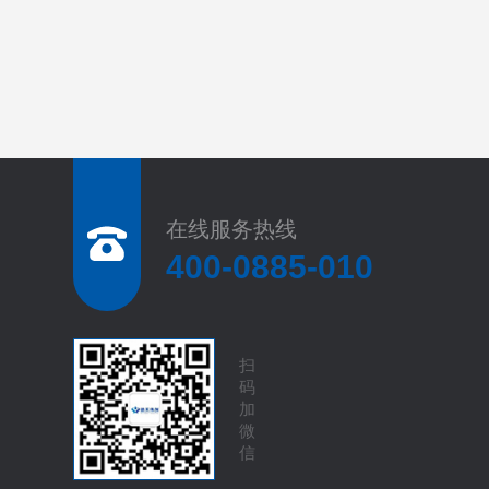
在线服务热线
400-0885-010
扫
码
加
微
信