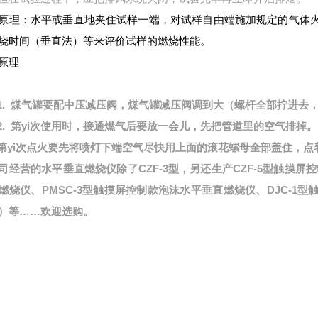
原理：水平或垂直地夹住试样一端，对试样自由端施加规定的气体
烧时间（垂直法）等来评价试样的燃烧性能。
原理
1.
煤气罐要配中压减压阀，煤气罐减压阀调到大（螺杆全部拧进去
2.
第yi次使用时，接通燃气后要放一会儿，先把管道里的空气排掉。
 第yi次点火要先将喷灯下端空气尽快用上面的滚花螺母全部盖住，
司经营的水平垂直燃烧仪除了CZF-3型，另还生产CZF-5型触摸屏控
燃烧仪、PMSC-3型触摸屏控制款泡沫水平垂直燃烧仪、DJC-1
）等……欢迎选购。