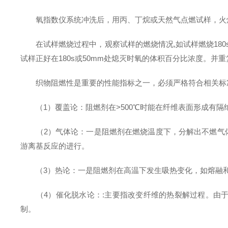
氧指数仪系统冲洗后，用丙、丁烷或天然气点燃试样，火焰长
在试样燃烧过程中，观察试样的燃烧情况,如试样燃烧180s
试样正好在180s或50mm处熄灭时氧的体积百分比浓度。并
织物阻燃性是重要的性能指标之一，必须严格符合相关标准
（1）覆盖论：阻燃剂在>500℃时能在纤维表面形成有隔
（2）气体论：一是阻燃剂在燃烧温度下，分解出不燃气体
游离基反应的进行。
（3）热论：一是阻燃剂在高温下发生吸热变化，如熔融和
（4）催化脱水论：:主要指改变纤维的热裂解过程。由于
制。