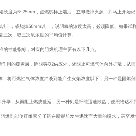
度为6~25mm，点燃试样上端后，立即撤掉火源，并马上开始记
以上，或烧掉50mm以上，说明氧的浓度太高，必须降低。如果试样在
重复三次，取三次氧浓度的平均值计算。
的性能指标，对应的阻燃机理主要有以下几点。
绝作用的覆盖层，除阻碍O2供应外，还阻止可燃气体向外扩散，从而
，将可燃性气体浓度冲淡到能产生火焰浓度以下；另一种是阻燃剂
升华，从而阻止燃烧蔓延；另一种则是纤维迅速散热，使织物达不
阻燃剂能使纤维素分子链在断裂前发生迅速而大量的脱水，甚至发