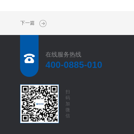
下一篇
在线服务热线
400-0885-010
扫
码
加
微
信