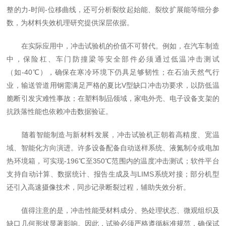
整的力-时间-位移曲线，还可分析裂纹起始能、裂纹扩展能等细分参
数，为材料失效机理研究提供深层依据。
在实际应用中，冲击试验机的价值不可替代。例如，在汽车制造
中，保险杠、车门防撞梁等安全部件必须通过低温冲击测试
（如-40℃），确保在寒冷环境下仍具足够韧性；在石油天然气行
业，输送管道用钢需满足严格的夏比V型缺口冲击功要求，以防低温
脆断引发灾难性事故；在塑料制品领域，家电外壳、电子设备支架的
抗跌落性能也依赖冲击数据验证。
随着智能制造与新材料发展，冲击试验机正朝着高精度、宽温
域、智能化方向演进。许多设备配备自动送样系统、液氮制冷或电加
热环境箱，可实现-196℃至350℃范围内的温度冲击测试；软件平台
支持自动计算、数据统计、报告生成及与LIMS系统对接；部分机型
还引入高速摄像技术，同步记录断裂过程，辅助失效分析。
值得注意的是，冲击性能受材料成分、热处理状态、微观组织及
缺口几何形状显著影响。因此，试验必须严格遵循标准规范，确保试