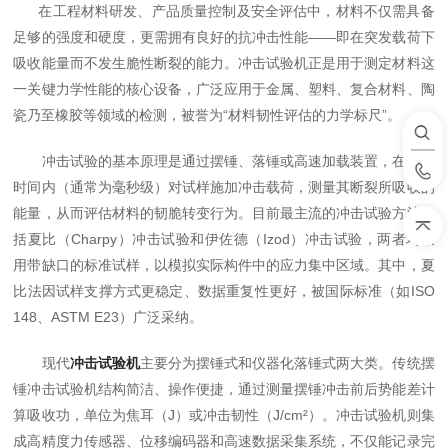
在工程材料研发、产品质量控制及安全评估中，材料不仅需具备
足够的强度和硬度，更需拥有良好的抗冲击性能——即在突发载荷下
吸收能量而不发生脆性断裂的能力。冲击试验机正是用于测定材料这
一关键力学性能的核心设备，广泛应用于金属、塑料、复合材料、陶
瓷乃至橡胶等领域的检测，被誉为“材料韧性评估的力学标尺”。
冲击试验的基本原理是通过摆锤、落锤或高速加载装置，在极短
时间内（通常为毫秒级）对试样施加冲击载荷，测量其断裂所吸收的
能量，从而评估材料的韧脆转变行为。目前最主流的冲击试验方法包
括夏比（Charpy）冲击试验和伊佐德（Izod）冲击试验，两者均采
用带缺口的标准试样，以模拟实际构件中的应力集中区域。其中，夏
比法因试样支撑方式更稳定、数据重复性更好，被国际标准（如ISO
148、ASTM E23）广泛采纳。
现代
冲击试验机
主要分为摆锤式和仪器化落锤式两大类。传统摆
锤冲击试验机结构简洁、操作便捷，通过测量摆锤冲击前后势能差计
算吸收功，单位为焦耳（J）或冲击韧性（J/cm²）。冲击试验机则集
成高精度力传感器、位移编码器和高速数据采集系统，不仅能记录完