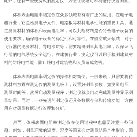
此外，还有一些便携式的测定仪，方便在现场对材料进行快速测量。
体积表面电阻率测定仪在众多领域都有着广泛的应用。在电子电
器行业，它是检测电子元件、电路板等材料电学性能的重要工具。通
过测量材料的体积和表面电阻率，可以判断材料是否符合电子设备的
使用要求，确保电子设备的稳定性和可靠性。在航空航天领域，对于
飞行器的绝缘材料、导电涂层等，需要精确测量其电阻率，以保证飞
行器的电气系统安全运行。在建筑行业，测定仪可以用于检测建筑材
料的防静电性能，防止静电对建筑物和人员造成危害。
体积表面电阻率测定仪的操作相对简便。一般来说，只需要将待
测材料放置在测定仪的测量电极上，设置好测量参数，如测量电压、
测量时间等，然后启动测量程序，测定仪就会自动完成测量并显示测
量结果。同时，一些先进的测定仪还具备数据存储和传输功能，方便
用户对测量数据进行管理和分析。
然而，体积表面电阻率测定仪在使用过程中也需要注意一些问
题。例如，测量环境的温度、湿度等因素会对测量结果产生影响，因