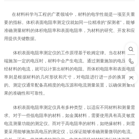
在材料科学与工程的广袤领域中，材料的电学性能是一项至关重
要的指标。体积表面电阻率测定仪就如同一位精准的“探测者”，能够
准确测量材料的体积电阻率和表面电阻率，为材料的研究、开发和应
用提供关键数据。
体积表面电阻率测定仪的工作原理基于欧姆定律。当在材料的两
端施加一定的电压时，材料中会产生电流。通过测量施加的电压和流
经材料的电流，就可以计算出材料的电阻。而体积电阻率和表面电阻
率则是根据材料的几何形状和尺寸，对电阻进行进一步的换算得到
的。测定仪通常配备高精度的电压源和电流测量装置，以确保测量结
果的准确性和可靠性。
体积表面电阻率测定仪具有多种类型，以适应不同材料和测量需
求。对于一些低电阻率的材料，如金属材料，需要使用具有高灵敏度
电流测量功能的测定仪。而对于高电阻率的材料，如绝缘材料，则需
要采用能够施加高电压的测定仪，以保证能够准确测量微弱的电流。