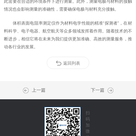
此需要在合适的环境条件下进行测量。此外，测量电极与材料的接触
情况也会影响测量的准确性，需要确保电极与材料充分接触。
体积表面电阻率测定仪作为材料电学性能的精准“探测者”，在材
料科学、电子电器、航空航天等众多领域发挥着作用。随着技术的不
断进步，相信它将在未来为我们提供更加准确、高效的测量服务，推
动各行业的发展。
返回列表
上一篇
下一篇
扫
码
加
微