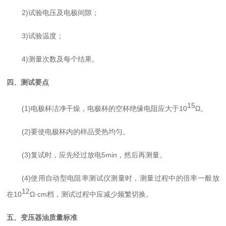
2)试验电压及电极间隙
；
3)试验温度
；
4)测量次数及每个结果。
四、测试要点
15
(1)
电极杯
洁净干燥，
电极杯
的空杯绝缘电阻应大于10
Ω
。
(2)要使电极杯内的样品受热均匀。
(3)复试时，应先经过放电5min，然后再测量。
(4)使用自动型电阻率测试仪测量时，测量过程中的倍率一般放
12
在10
Ω·cm档，测试过程中应减少频繁切换。
五、变压器油质量标准