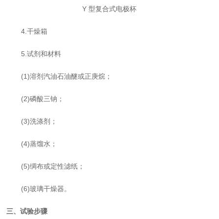
Y 型复合式电极杯
4
.干燥箱
5
.试剂和材料
(1)
溶剂汽油石油醚或正庚烷
；
(2)
磷酸三钠
；
(3)
洗涤剂
；
(4)蒸馏水
；
(5)绸布或定性滤纸
；
(6)玻璃干燥器。
三、试验步骤