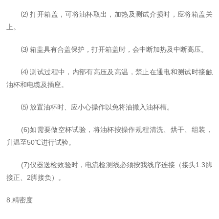
⑵ 打开箱盖，可将油杯取出，加热及测试
介
损时，应将箱盖关
上。
⑶ 箱盖具有合盖保护，打开箱盖时，会中断加热及中断高压。
⑷ 测试过程中，内部有高压及高温，禁止在通电和测试时接触
油杯和电缆及插座。
⑸ 放置油杯时、应小心操作以免将油撒入油杯槽。
(
6
)
如需要做空杯试验，将
油杯按操作规程
清洗、烘干、组装，
升温至50℃进行试验。
(
7
)
仪器送检效验时，电流检测线必须按
我线序
连接
（接头1.3脚
接正、2脚接负）。
8.精密度