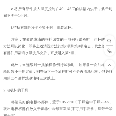
e.将所有部件放入温度控制在40～45℃的烘箱内烘干，烘干时
间不少于1小时。
f.待所有部件冷至
不
烫手时，组装油杯。
注意：在做绝缘油的损耗因数的一般例行试验时，油杯的清洗
方法可以简化，即将上述清洗方法的第c项和第d项略去，代之以将所
有部件用蒸馏水漂洗几次后，直接进入第e项。
此外，当连续对一批油样作例行试验时，如果前一次油样的损
耗因数小于规定值，则在做下一个油样时可不必再清洗油杯，但必须
用第二个油样
洗涮油
杯三次以上。
2.
电极杯
的干燥
将清洗好的
电极杯部件
，置于105~110℃干燥箱中干燥2~4h，
取出
电极杯部件
放入干燥器中冷却至室温(
不
可用手取拿，应带干净
布手套)。