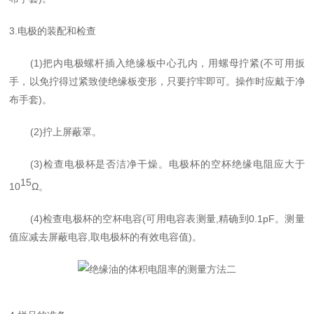
3.电极的装配和检查
(1)把内电极螺杆插入绝缘
板中心
孔内，用螺母拧紧(
不
可用扳
手，以免拧得过紧致使绝缘板变形，只要
拧牢即可
。操作时应戴于净
布手套)。
(2)拧上屏蔽罩。
(3)检查
电极杯是否
洁净干燥。
电极杯
的空杯绝缘电阻应大于
15
10
Ω。
(4)检查
电极杯
的空杯电容(可用电容表测量,精确到0.1pF。测量
值应减去屏蔽电容,取电极杯的有效电容值)。