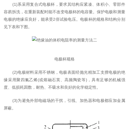
(1)系采用复合式电极杯，要求其结构应紧凑、体积小、零部件
容易拆洗，在重新装配时能不改变
电极杯
的电容量。保护电极和测量
电极的绝缘应良好，能承受2倍试验电压。
电极杯
的规格和结构分别
见
下
表和
下
图。
电极杯规格
(2)电极材料采用不锈钢，电极表面经抛光精加工支撑电极的绝
缘采用聚四氟乙烯(或熔融石英、高频陶瓷等)，具有足够的机械强
度、低损耗因数，耐热、
不
吸水和良好的化学稳定性。
(3)为避免外部电磁场的干扰，引线、加热器和电极都应加金属
屏蔽。