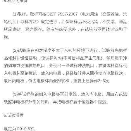
4.样品的准备
(1)取样。取样可按
GB/T 7597-2007
《
电力用油（变压器油、汽
轮机油）取样方法
》
规定进行，并保证样品
不受污染，
不
受潮。样品
瓶应密封、避光保存。除有特殊要求外，在试验前不再经过滤和干
燥。
(2)试验应在相对湿度不大于70%的环境下进行，试验前先把样
品倾斜并慢慢摇动，使试样均匀(不可使样品产生气泡)。然后用干净
的绸布或滤纸擦净瓶口，并倒出一些试样冲洗瓶口，在将试样徐徐倒
入
电极杯至
刻度线，放入内电极，轻轻旋转并来回拉动内电极数次，
取出内电极，倒去电极杯内全部试样，重复上述操作2~3次
(
3)将试样徐徐倒
入
电极杯至
刻度线，放
入
内电极。用白布或滤
纸擦净
电极杯
外部的污垢，再把
电极杯
置于恒温器中恒温。
5.试验温度
规定为 90±0.5℃。