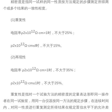
精密度是指同一试样的
同一性质按方法
规定的步骤测定所得两
个或多个结果的一致性程度。
(1)重复性
12
电阻率
ρ2
x10
Ω·cm>1时，不大于25%
；
12
ρ2
x10
Ω·cm≤l时，不大于15%。
(2)再现性
12
电阻
率
ρ2
x10
Ω·cm>1时，不大于35%
；
12
ρ2
x10
Ω·cm
≤
1时，不大于25%。
重复性是指对一个试验方法的精密度的定量表达形即同一操作
者在同一试验室，用同一台仪器按同一方法的规定步骤，在连续时间
内，对同一性质进行重复测定所得结果在规定置信水平下的允许差