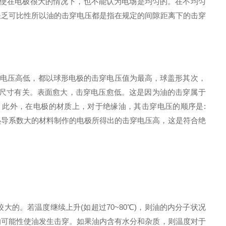
即使在电极很大的情况下，也不能认为电场是均匀的。在不均匀
缺乏可比
性所以油
的击穿电压都是指在规定的间隙距离下的击穿
穿电压高低，都以球形电极的击穿电压值为最高，球盖形其次，
的尺寸有关。表面愈大，击穿电压愈低。这是因为油的击穿属于
此外，在电极的材质上，对于绝缘油，其击穿电压的顺序是:
热导系数大的材料制作的电极所得出的击穿电压高，这是符合绝
的。若温度继续上升(如超过70~80℃)，则油的内分子状况
的可能性使
油发生
击穿。如果油内含有水分和杂质，则温度对于