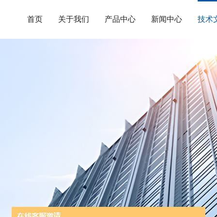
首页
关于我们
产品中心
新闻中心
技术