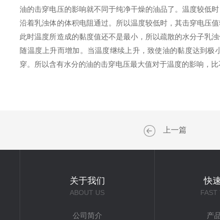
油的击穿电压的影响就不同于纯净干燥的油品了。温度较低时
沿着
乳浊体的
体积电阻通过。所以温度较低时，其击穿电压值
此时温度所造成的黏度值还不是最小，所以疏散的水分子
乳浊
随温度上升而增加。当温度继续上升，致使油的黏度达到极小
穿。所以含有水分的油的击穿电压最大
值对于
温度的影响，比
上一篇
关于我们
快
ABOUT US
FAST
公司简介
产