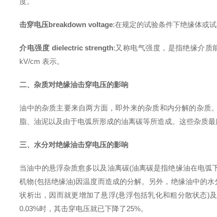
度。
击穿电压breakdown voltage
:在规定的试验条件下绝缘体或
介电强度 dielectric strength
:又称电气强度，是指绝缘介质
kV/cm 表示。
二、杂质对绝缘油击穿电压的影响
油中的杂质主要来自两方面，即外来的杂质和内分解的杂质
脂、油泥以及由于电弧所形成的
油离碳
等所造成。这些杂质最
三、水分对绝缘油击穿电压的影响
当油中的悬浮杂质愈多以及
油离碳(油离碳
是指绝缘油在电弧
机物(包括绝缘油)因温度而造成的分解。另外，绝缘油中的
状析出，因而就更增加了悬浮(悬浮包括乳化和粗分散状态)
0.03%时，其击穿电压就已下降了25%。