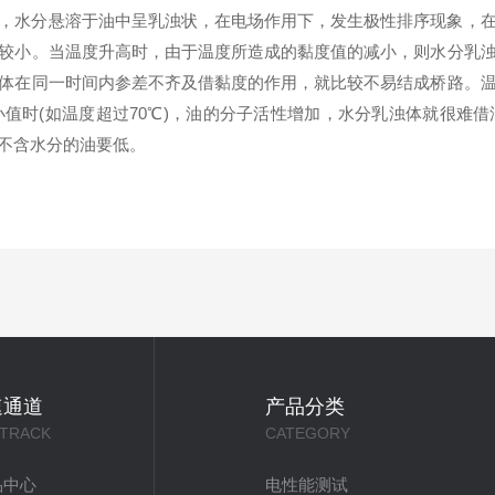
，水分悬溶于油中呈乳浊状，在电场作用下，发生极性排序现象，
较小。当温度升高时，由于温度
所造成的黏度值的减小，则水分
乳
体在
同一时间内参差不齐及借黏度的作用，就比较不易结成桥路。
值时(如温度超过70℃)，油的分子活性增加，水分
乳浊体就很难借
不含水分的油要低。
速通道
产品分类
 TRACK
CATEGORY
品中心
电性能测试