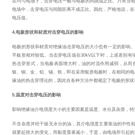
在均匀电场下，击穿电压一般与电极的间隙成正比。只有当电
电场中，击穿电压与间隙距离
不
成正比。因此，严格地说，在
电压值。
4.电极形状和材质对击穿电压的影响
电极的形状和材质对绝缘油击穿电压的大小也有一定的影响。
平板形相对较低。当击穿电压值在30kV以下时，上述差别
热击穿形式，当电极表面增大时，油的对流作用减弱，从而
银、铜、金、铅、锡、铁，即在采用银质电极时，在相同的电
缘油的热击穿理论的，因此在各种方法中都规定了电极的形状
5.温度对击穿电压的影响
影响绝缘油介电强度大小的主要因素是温度、水分及杂质，特
不含杂质并经干燥无水分的油，其介电强度主要靠油的中性
就要起很大的变化，而黏度显著减小，于是，由电场所引起的