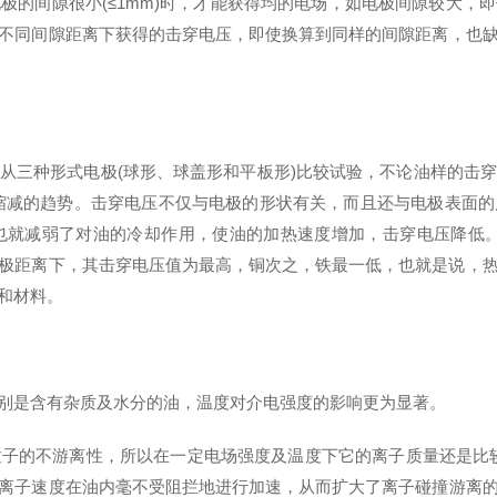
极的间隙很小(≤1mm)时，才能获得均的电场，如电极间隙较大，
不同间隙距离下获得的击穿电压，即使换算到同样的间隙距离，也
从三种形式电极(球形、球盖形和平板形)比较试验，不论油样的击
有缩减的趋势。击穿电压不仅与电极的形状有关，而且还与电极表面
也就减弱了对油的冷却作用，使油的加热速度增加，击穿电压降低。
极距离下，其击穿电压值为最高，铜次之，铁最一低，也就是说，
和材料。
别是含有杂质及水分的油，温度对介电强度的影响更为显著。
粒子的
不
游离性，所以在一定电场强度及温度下它的离子质量还是比较大
离子速度在油内
毫不受
阻拦地进行加速，从而扩大了离子碰撞游离