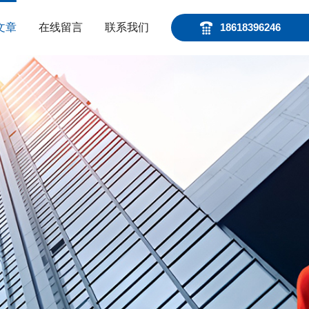
文章
在线留言
联系我们
18618396246