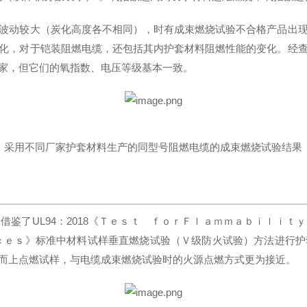
波动较大（炭化高度各不相同），时有成束燃烧试验不合格产品出
化，对于铠装阻燃电缆，还包括其内护套材料阻燃性能的变化。经
家，但它们的氧指数、电压等级基本一致。
采用不同厂家护套材料生产的同型号阻燃电缆的成束燃烧试验结果
鉴了UL94：2018《Ｔｅｓｔ ｆｏｒＦｌａｍｍａｂｉｌｉ
ｃｅｓ》标准中材料试样垂直燃烧试验（Ｖ级防火试验）方法进行
而上点燃试样，与电缆成束燃烧试验时的火源点燃方式更为接近。