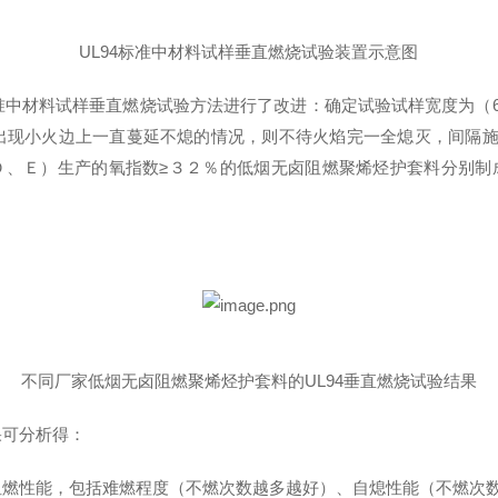
UL94标准中材料试样垂直燃烧试验装置示意图
材料试样垂直燃烧试验方法进行了改进：确定试验试样宽度为（6.0±
如出现小火边上一直蔓延不熄的情况，则不待火焰完一全熄灭，间隔
Ｄ、Ｅ）生产的氧指数≥３２％的低烟无卤阻燃聚烯烃护套料分别制
不同厂家低烟无卤阻燃聚烯烃护套料的UL94垂直燃烧试验结果
果可分析得：
阻燃性能，包括难燃程度（不燃次数越多越好）、自熄性能（不燃次