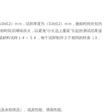
0.2）ｍｍ，试样厚度为（3.0±0.2）ｍｍ，施焰时间分别为
施焰时间后继续供火，以避免“小火边上蔓延"引起的测试结果波
成材料试样１＃～５＃，每个试样制作２个相同的样条（Ａ、
数及余焰情况）、成炭性能、滴落性能。