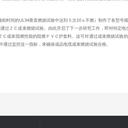
施焰时间的
UL94
垂直燃烧试验中达到５次10ｓ不燃）制作了各型号规
能通过ＺＣ成束燃烧试验。由此开启了下一步研究工作，即对特定电
装电缆ＺＣ成束阻燃性能的阻燃ＰＶＣ护套料。这可对通过成束燃烧试
中通过监控这一指标，来确保成品电缆成束燃烧试验合格。