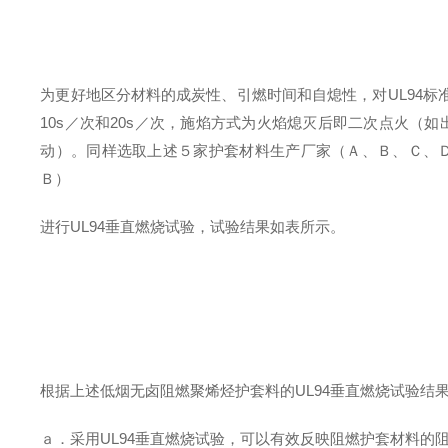
为更好地区分材料的成炭性、引燃时间和自熄性，对UL94标准中
10s／次和20s／次，施焰方式为火焰熄灭后即二次点火（
动）。同样选取上述５家护套材料生产厂家（Ａ、Ｂ、Ｃ、
Ｂ）
进行UL94垂直燃烧试验，试验结果如表所示。
根据上述低烟无卤阻燃聚烯烃护套料的
UL94
垂直燃烧试验结
ａ．采用
UL94
垂直燃烧试验，可以有效反映阻燃护套材料的