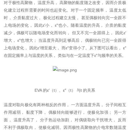
对于极性高聚物， 温度升高， 高聚物的黏度随之改变， 因而介质极
化建立过程所需要的时间也起变化。对于一个固定频率， 温度太低
时， 介质黏度过大， 极化过程建立太慢， 甚至偶极转向完一全跟不
上电场的变化， 因此ε′小， ε″也小。随着温度的升高， 介质的黏度
减少，偶极可以随电场变化而转向， 但又不完一全跟得上， 因此ε′
增大， ε″也增大； 当温度升高到足够高后， 偶极转向已完一全跟得
上电场变化， 因此ε′增至最大， 而ε″变得小了。从下图可以看出， ε″
在固定频率上与温度的关系， 类似与在一定温度下ε″与频率的关系。
EVA 的ε′（t）、ε″（t） 与t 的关系
温度对取向极化有两种相反的作用， 一方面温度升高， 分子间相互
作用减弱， 黏度下降， 偶极转向能够进行， 使极化加强； 另一方
面， 温度升高了， 分子热运动加剧， 对偶级取向干扰增大， 反而
不利于偶极取向， 使极化减弱。因而极性高聚物的介电常数随温度