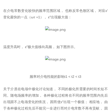
在介电常数变化较快的频率范围区域， 也称反常色散区域， 对应ε′
变化最快的一点（ωτ =1）， ε″出现极大值：
温度升高时， ε″极大值移向高频， 如下图所示。
频率对介电性能的影响t1 < t2 < t3
关于介质在电场中极化讨论知道， 不同的极化所需要的时间长短不
同。随电场频率的增加， 各种极化过程将在不同的频率范围内先后
出现跟不上电场变化的情况， 因而使ε″出现一个极值； 相应地， 由
于各种极化过程先后不能完一全进行而对介电常数不再有贡献， 因