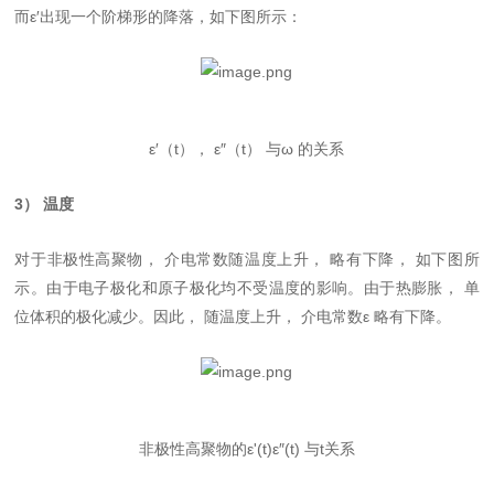
而ε′出现一个阶梯形的降落，如下图所示：
ε′（t）， ε″（t） 与ω 的关系
3） 温度
对于非极性高聚物， 介电常数随温度上升， 略有下降， 如下图所
示。由于电子极化和原子极化均不受温度的影响。由于热膨胀， 单
位体积的极化减少。因此， 随温度上升， 介电常数ε 略有下降。
非极性高聚物的ε'(t)ε″(t) 与t关系