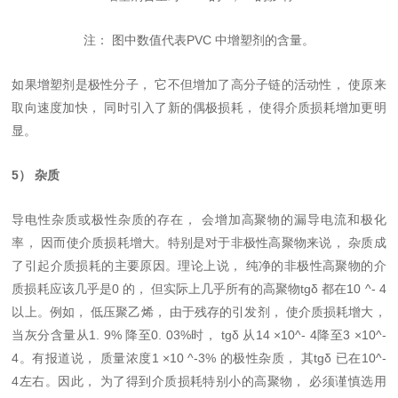
注： 图中数值代表PVC 中增塑剂的含量。
如果增塑剂是极性分子， 它不但增加了高分子链的活动性， 使原来
取向速度加快， 同时引入了新的偶极损耗， 使得介质损耗增加更明
显。
5） 杂质
导电性杂质或极性杂质的存在， 会增加高聚物的漏导电流和极化
率， 因而使介质损耗增大。特别是对于非极性高聚物来说， 杂质成
了引起介质损耗的主要原因。理论上说， 纯净的非极性高聚物的介
质损耗应该几乎是0 的， 但实际上几乎所有的高聚物tgδ 都在10
^
- 4
以上。例如， 低压聚乙烯， 由于残存的引发剂， 使介质损耗增大，
当灰分含量从1. 9% 降至0. 03%时， tgδ 从14 ×10^- 4降至3 ×10
^
-
4。有报道说， 质量浓度1 ×10
^
-3% 的极性杂质， 其tgδ 已在10
^
-
4左右。因此， 为了得到介质损耗特别小的高聚物， 必须谨慎选用