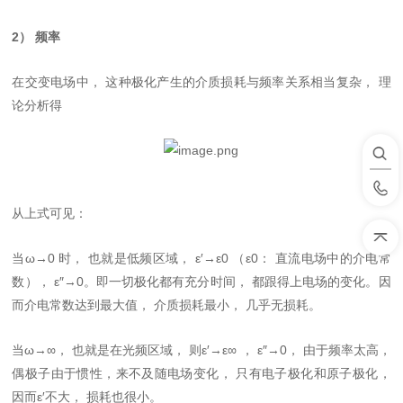
2） 频率
在交变电场中， 这种极化产生的介质损耗与频率关系相当复杂， 理
论分析得
从上式可见：
当ω→0 时， 也就是低频区域， ε′→ε0 （ε0： 直流电场中的介电常
数）， ε″→0。即一切极化都有充分时间， 都跟得上电场的变化。因
而介电常数达到最大值， 介质损耗最小， 几乎无损耗。
当ω→∞， 也就是在光频区域， 则ε′→ε∞ ， ε″→0， 由于频率太高，
偶极子由于惯性，来不及随电场变化， 只有电子极化和原子极化，
因而ε′不大， 损耗也很小。