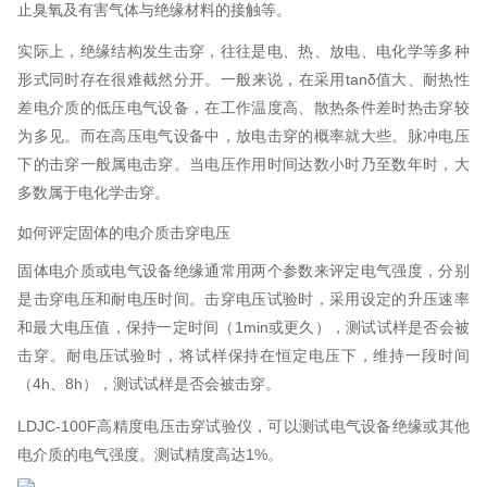
止臭氧及有害气体与绝缘材料的接触等。
实际上，绝缘结构发生击穿，往往是电、热、放电、电化学等多种
形式同时存在很难截然分开。一般来说，在采用tanδ值大、耐热性
差电介质的低压电气设备，在工作温度高、散热条件差时热击穿较
为多见。而在高压电气设备中，放电击穿的概率就大些。脉冲电压
下的击穿一般属电击穿。当电压作用时间达数小时乃至数年时，大
多数属于电化学击穿。
04
如何评定固体的电介质击穿电压
固体电介质或电气设备绝缘通常用两个参数来评定电气强度，分别
是击穿电压和耐电压时间。击穿电压试验时，采用设定的升压速率
和最大电压值，保持一定时间（1min或更久），测试试样是否会被
击穿。耐电压试验时，将试样保持在恒定电压下，维持一段时间
（4h、8h），测试试样是否会被击穿。
LDJC-100F高精度电压击穿试验仪，可以测试电气设备绝缘或其他
电介质的电气强度。测试精度高达1%。