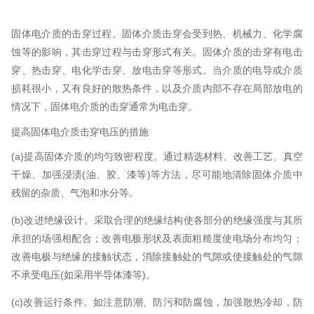
固体电介质的击穿过程。固体介质击穿会受到热、机械力、化学腐
蚀等的影响，其击穿过程与击穿形式有关。固体介质的击穿有电击
穿、热击穿、电化学击穿、放电击穿等形式。当介质的电导或介质
损耗很小，又有良好的散热条件，以及介质内部不存在局部放电的
情况下，固体电介质的击穿通常为电击穿。
03
提高固体电介质击穿电压的措施
(a)提高固体介质的均匀致密程度。通过精选材料、改善工艺、真空
干燥、加强浸渍(油、胶、漆等)等方法，尽可能地清除固体介质中
残留的杂质、气泡和水分等。
(b)改进绝缘设计。采取合理的绝缘结构使各部分的绝缘强度与其所
承担的场强相配合；改善电极形状及表面粗糙度使电场分布均匀；
改善电极与绝缘的接触状态，消除接触处的气隙或使接触处的气隙
不承受电压(如采用半导体漆等)。
(c)改善运行条件。如注意防潮、防污和防腐蚀，加强散热冷却，防