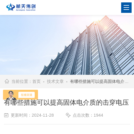
当前位置：
首页
-
技术文章
- 有哪些措施可以提高固体电介质的击穿电压
有哪些措施可以提高固体电介质的击穿电压
更新时间：2024-11-28
点击次数：1944