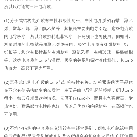
所以只讨论前三种电介质。
(1)分子式结构电介质有中性和极性两种。中性电介质如石蜡、聚乙
烯、聚苯乙烯、聚四氟乙烯等，其损耗主要由电导引起。这些电介质
的电导极小，所以介质损耗也非常小，在高频下也可使用。例如冲击
测量时用的电缆就是用聚乙烯绝缘的。极性电介质有纤维材料--纸、
纸板等，和含有极性基的有机材料--聚氯乙烯、有机玻璃、酚醛树脂
等。这类电介质的tanδ与温度、频率的关系和极性液体相似，其tanδ
值较大，高频下更为严重。
(2)离子式结构电介质的tanδ与结构特性有关。结构紧密的离子晶体
在不含有使晶格畸变的杂质时，主要是由电导引起的损耗，所以tanδ
很小，如云母就属这种情况。云母不仅tanδ小，而且电气强度高、耐
热性好、耐局部放电性能也好，所以是优良的绝缘材料，在高频时也
可使用。
(3)不均匀结构的电介质在交流设备中经常遇到，例如电机绝缘中用
的云母制品(是云母和纸或布以及漆所组合的复合电介质)和广泛使用