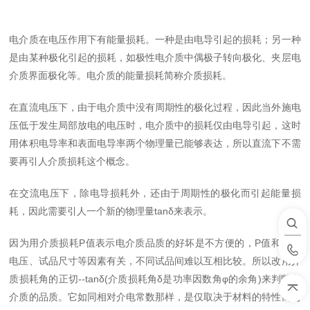
电介质在电压作用下有能量损耗。一种是由电导引起的损耗；另一种
是由某种极化引起的损耗，如极性电介质中偶极子转向极化、夹层电
介质界面极化等。电介质的能量损耗简称介质损耗。
在直流电压下，由于电介质中没有周期性的极化过程，因此当外施电
压低于发生局部放电的电压时，电介质中的损耗仅由电导引起，这时
用体积电导率和表面电导率两个物理量已能够表达，所以直流下不需
要再引人介质损耗这个概念。
在交流电压下，除电导损耗外，还由于周期性的极化而引起能量损
耗，因此需要引人一个新的物理量tanδ来表示。
因为用介质损耗P值表示电介质品质的好坏是不方便的，P值和试验
电压、试品尺寸等因素有关，不同试品间难以互相比较。所以改用介
质损耗角的正切--tanδ(介质损耗角δ是功率因数角φ的余角)来判断电
介质的品质。它如同相对介电常数那样，是仅取决于材料的特性而与