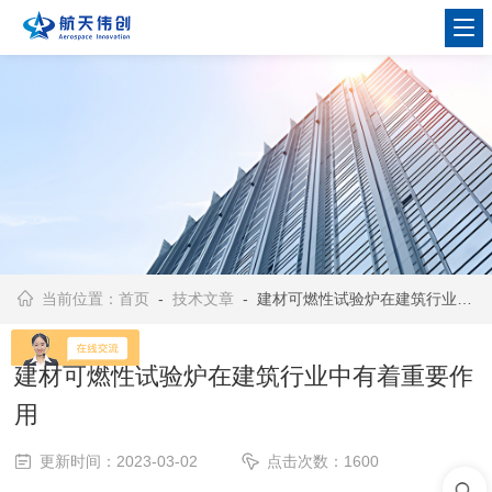
当前位置：
首页
-
技术文章
- 建材可燃性试验炉在建筑行业中有着重要作用
建材可燃性试验炉在建筑行业中有着重要作
用
更新时间：2023-03-02
点击次数：1600