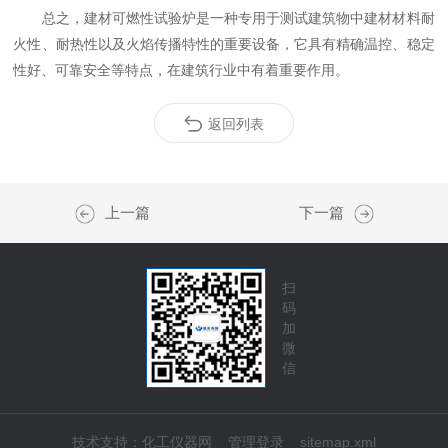
总之，建材可燃性试验炉是一种专用于测试建筑物中建材材料耐
火性、耐热性以及火焰传播特性的重要设备，它具有精确温控、稳定
性好、可靠安全等特点，在建筑行业中有着重要作用。
返回列表
上一篇
下一篇
扫
码
加
微
信
技术支持：
化工仪器网
管理登录
sitemap.xml