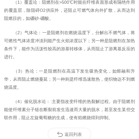
（1）覆盖论：阻燃剂在>500℃时能在纤维表面形成有隔绝作用
的覆盖层，除阻碍O2供应外，还阻止可燃气体向外扩散，从而达到
阻燃目的，如硼砂-硼酸。
（2）气体论：一是阻燃剂在燃烧温度下，分解出不燃气体，将
可燃性气体浓度冲淡到能产生火焰浓度以下；另一种是阻燃剂在加热
条件下，能作为活泼性较高的游基转移体，从而阻止了游离基反应的
进行。
（3）热论：一是阻燃剂在高温下发生吸热变化，如熔融和升
华，从而阻止燃烧蔓延；另一种则是纤维迅速散热，使织物达不到燃
烧温度。
（4）催化脱水论：:主要指改变纤维的热裂解过程。由于阻燃剂
能使纤维素分子链在断裂前发生迅速而大量的脱水，甚至发生某些交
联作用，阻止左旋葡萄糖的生成，使有焰燃烧得到抑制。
返回列表