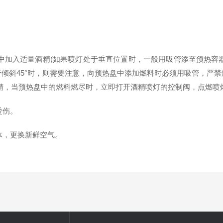
。
入适量酒精(如果喷灯处于垂直位置时，一般用吸管添至预热容器
于倾斜45°时，则需要注意，向预热盘中添加燃料时必须用吸管，严
精，当预热盘中的燃料燃尽时，立即打开酒精喷灯的控制阀，点燃喷灯，
烫伤。
，更换新鲜空气。