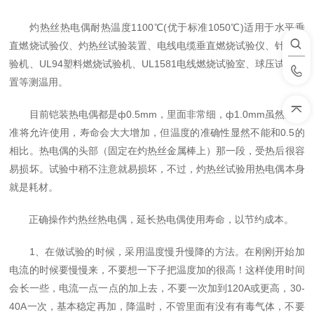
灼热丝热电偶耐热温度1100℃(优于标准1050℃)适用于水平垂
直燃烧试验仪、灼热丝试验装置、电线电缆垂直燃烧试验仪、针焰试
验机、UL94塑料燃烧试验机、UL1581电线燃烧试验室、球压试验装
置等测温用。
目前铠装热电偶都是ф0.5mm，里面非常细，ф1.0mm虽然新标
准将允许使用，寿命会大大增加，但温度的准确性显然不能和0.5的
相比。热电偶的头部（固定在灼热丝金属棒上）那一段，受热后很容
易损坏。试验中稍不注意就易损坏，不过，灼热丝试验用热电偶本身
就是耗材。
正确操作灼热丝热电偶，延长热电偶使用寿命，以节约成本。
1、在做试验的时候，采用温度慢升慢降的方法。在刚刚开始加
电流的时候要慢慢来，不要想一下子把温度加的很高！这样使用时间
会长一些，电流一点一点的加上去，不要一次加到120A或更高，30-
40A一次，基本稳定再加，降温时，不管里面有没有有毒气体，不要